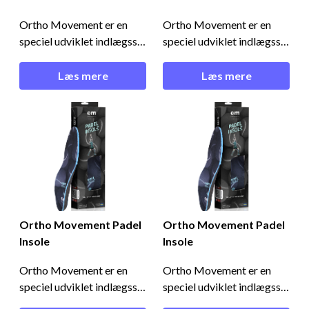
Ortho Movement er en
Ortho Movement er en
speciel udviklet indlægssål
speciel udviklet indlægssål
designet til padel. Denne
designet til padel. Denne
indersål giver maksimal
indersål giver maksimal
Læs mere
Læs mere
komfort til dine fødder og
komfort til dine fødder og
giver foden suveræn
giver foden suveræn
støtte.Høj teknologisk
støtte.Høj teknologisk
indlægssål udviklet til
indlægssål udviklet til
padel - køb nu til en rigtig
padel - køb nu til en rigtig
god pris!I denne indersål er
god pris!I denne indersål er
der
der
Ortho Movement Padel
Ortho Movement Padel
Insole
Insole
Ortho Movement er en
Ortho Movement er en
speciel udviklet indlægssål
speciel udviklet indlægssål
designet til padel. Denne
designet til padel. Denne