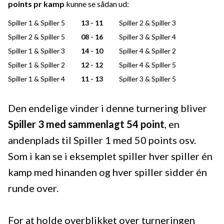
points pr kamp
kunne se sådan ud:
Spiller 1 & Spiller 5
13 - 11
Spiller 2 & Spiller 3
Spiller 2 & Spiller 5
08 - 16
Spiller 3 & Spiller 4
Spiller 1 & Spiller 3
14 - 10
Spiller 4 & Spiller 2
Spiller 1 & Spiller 2
12 - 12
Spiller 4 & Spiller 5
Spiller 1 & Spiller 4
11 - 13
Spiller 3 & Spiller 5
Den endelige vinder i denne turnering bliver
Spiller 3 med sammenlagt 54 point
, en
andenplads til Spiller 1 med 50 points osv.
Som i kan se i eksemplet spiller hver spiller én
kamp med hinanden og hver spiller sidder én
runde over.
For at holde overblikket over turneringen