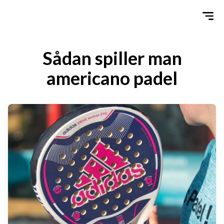
Sådan spiller man
americano padel