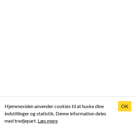
Hjemmesiden anvender cookies til at huske dine
OK
indstillinger og statistik. Denne information deles
med tredjepart.
Læs mere