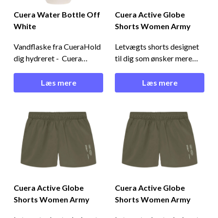
Cuera Water Bottle Off
Cuera Active Globe
White
Shorts Women Army
Vandflaske fra CueraHold
Letvægts shorts designet
dig hydreret - Cuera
til dig som ønsker mere
Water Bottle Off
bevægelsesfrihed på padel
White Fed vandflaske fra
banenOptimer dit spil -
Læs mere
Læs mere
Cuera, som kan bruges på
Cuera Active Globe Shorts
alle tidspunkter. Flasken
Women ArmyDisse
har et klassisk design med
klassiske shorts er
sin off white farve. Den har
udstyret med praktiske
et skruelåg og kan rumme
sidelommer, slidser og en
op til 500 ml. Vandflasken
justerbar linning.Den høje
er frem
andel af lycra giv
Cuera Active Globe
Cuera Active Globe
Shorts Women Army
Shorts Women Army