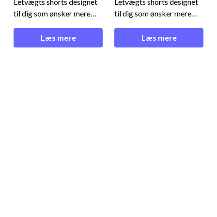
Letvægts shorts designet
Letvægts shorts designet
til dig som ønsker mere
til dig som ønsker mere
bevægelsesfrihed på padel
bevægelsesfrihed på padel
banenOptimer dit spil -
banenOptimer dit spil -
Læs mere
Læs mere
Cuera Active Globe Shorts
Cuera Active Globe Shorts
Women ArmyDisse
Women ArmyDisse
klassiske shorts er
klassiske shorts er
udstyret med praktiske
udstyret med praktiske
sidelommer, slidser og en
sidelommer, slidser og en
justerbar linning.Den høje
justerbar linning.Den høje
andel af lycra giv
andel af lycra giv