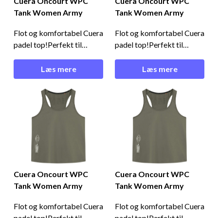
Cuera Oncourt WPC
Cuera Oncourt WPC
Tank Women Army
Tank Women Army
Flot og komfortabel Cuera
Flot og komfortabel Cuera
padel top!Perfekt til
padel top!Perfekt til
padelbanen - Cuera
padelbanen - Cuera
Oncourt WPC Tank
Oncourt WPC Tank
Læs mere
Læs mere
Women ArmyGår du ikke
Women ArmyGår du ikke
på kompromis med dit
på kompromis med dit
padeltøj? Så er denne
padeltøj? Så er denne
Cuera padel top lige noget
Cuera padel top lige noget
for dig! Den er lavet af en
for dig! Den er lavet af en
let, åndbar, behagelig og
let, åndbar, behagelig og
hurtigtørrende materialek
hurtigtørrende materialek
Cuera Oncourt WPC
Cuera Oncourt WPC
Tank Women Army
Tank Women Army
Flot og komfortabel Cuera
Flot og komfortabel Cuera
padel top!Perfekt til
padel top!Perfekt til