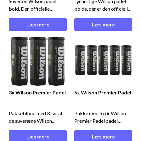
Suveræn Wilson padel
Lynhurtige Wilson padel
bold. Den officielle
bolde, der er den officielle
turneringsbold til Premier
turneringsbold til Premier
Padel!Overlegen
Padel!Masser af fart
Læs mere
Læs mere
performance - Wilson
- Wilson Premier Padel
Premier PadelDenne padel
SpeedDen måske hurtigste
bold er udviklet til at
padel bold til dato er
performe perfekt på
landet - Wilson Premier
hurtige underlag og ved
Padel Speed. Det er den
varme temperaturer.
perfekte bold til dig, der
Derfor er den ideel til om
elsker m
sommeren
3x Wilson Premier Padel
5x Wilson Premier Padel
Pakketilbud med 3 rør af
Pakke med 5 rør Wilson
de suveræne Wilson
Premier Padel padel
Premier Padel padel
bolde!Super tilbud - 5x
bolde!Overlegen
Wilson Premier PadelMed
Læs mere
Læs mere