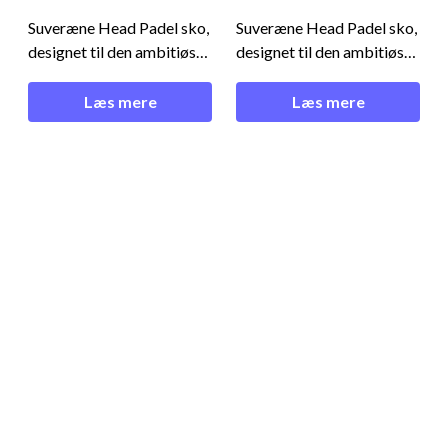
Suveræne Head Padel sko,
Suveræne Head Padel sko,
designet til den ambitiøse
designet til den ambitiøse
spiller, der kræver både
spiller, der kræver både
lethed og komfort på
lethed og komfort på
Læs mere
Læs mere
banen! Let, funktionel og
banen! Let, funktionel og
stilren - Head Sprint Pro
stilren - Head Sprint Pro
4.0 Padel White/Black
4.0 Padel White/Black
Disse herre padel sko er
Disse herre padel sko er
skabt til spillere, der ikke
skabt til spillere, der ikke
går på kompromis med
går på kompromis med
kvalite
kvalite