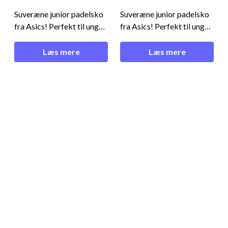
Blue/Grey Blue
Blue/Grey Blue
Suveræne junior padelsko
Suveræne junior padelsko
fra Asics! Perfekt til unge
fra Asics! Perfekt til unge
spillere, der ønsker støtte,
spillere, der ønsker støtte,
komfort og stabilitet på
komfort og stabilitet på
Læs mere
Læs mere
padelbanen!Perfekt til det
padelbanen!Perfekt til det
unge talent - Asics Gel-
unge talent - Asics Gel-
Dedicate 8 Padel GS
Dedicate 8 Padel GS
Mako Blue/Grey
Mako Blue/Grey
BlueDisse Asics junior
BlueDisse Asics junior
padelsko er udviklet til
padelsko er udviklet til
unge padelsp
unge padelsp