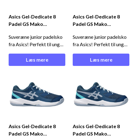
Asics Gel-Dedicate 8
Asics Gel-Dedicate 8
Padel GS Mako
Padel GS Mako
Blue/Grey Blue
Blue/Grey Blue
Suveræne junior padelsko
Suveræne junior padelsko
fra Asics! Perfekt til unge
fra Asics! Perfekt til unge
spillere, der ønsker støtte,
spillere, der ønsker støtte,
komfort og stabilitet på
komfort og stabilitet på
Læs mere
Læs mere
padelbanen!Perfekt til det
padelbanen!Perfekt til det
unge talent - Asics Gel-
unge talent - Asics Gel-
Dedicate 8 Padel GS
Dedicate 8 Padel GS
Mako Blue/Grey
Mako Blue/Grey
BlueDisse Asics junior
BlueDisse Asics junior
padelsko er udviklet til
padelsko er udviklet til
unge padelsp
unge padelsp
Asics Gel-Dedicate 8
Asics Gel-Dedicate 8
Padel GS Mako
Padel GS Mako