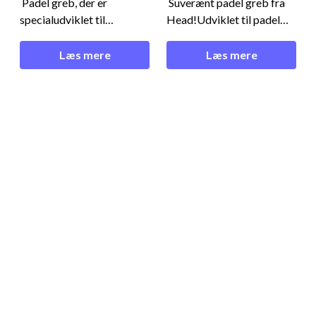
Padel greb, der er
Suverænt padel greb fra
specialudviklet til
Head!Udviklet til padel
padel!Perfekt til den
- Head Padel Pro Overgrip
seriøse padelspiller - Head
3-pack GreyDette lækre
Læs mere
Læs mere
Padel Pro Overgrip 3-
padel greb er lavet af en
pack BlackDette er et
kombination af PU og
suverænt padel greb til dit
cellulose. Dette resulterer i
padel bat. Det har en
et komfortabelt og
suveræn blanding af
'klæbrigt' padel greb, der
komfort og 'klæbrighed'.
giver dig et fast tag om dit
Dette skyldes
padel
materialekomb