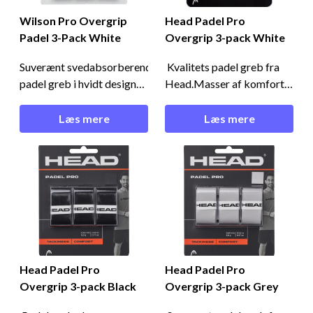
Wilson Pro Overgrip
Head Padel Pro
Padel 3-Pack White
Overgrip 3-pack White
Suverænt svedabsorberende
Kvalitets padel greb fra
padel greb i hvidt design
Head.Masser af komfort
fra
og 'tackiness' - Head
Wilson.Svedabsorberende
Padel Pro Overgrip 3-
Læs mere
Læs mere
Wilson padel greb Her får
pack WhiteDette Head
du et suverænt greb
padel greb er
dedikeret til dit padel bat.
specialudviklet til padel
Grebet har en klæbrig
bat. Det er lavet af en
fornemmelse og sørger for
kombination af cellulose
at battet ikke glider ud af
og pu, hvilket resulterer i
din hånd under træning e
den perfekte blanding af
Head Padel Pro
Head Padel Pro
Overgrip 3-pack Black
Overgrip 3-pack Grey