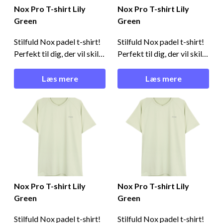
Nox Pro T-shirt Lily
Nox Pro T-shirt Lily
Green
Green
Stilfuld Nox padel t-shirt!
Stilfuld Nox padel t-shirt!
Perfekt til dig, der vil skille
Perfekt til dig, der vil skille
dig ud på banen!Cool og
dig ud på banen!Cool og
komfortabel - Nox Pro T-
komfortabel - Nox Pro T-
Læs mere
Læs mere
shirt Lily GreenDenne
shirt Lily GreenDenne
padel t-shirt er ideel til dig,
padel t-shirt er ideel til dig,
der ønsker et gennemført
der ønsker et gennemført
look og komfort på banen.
look og komfort på banen.
Den er fremstillet af
Den er fremstillet af
materialer i topkv
materialer i topkv
Nox Pro T-shirt Lily
Nox Pro T-shirt Lily
Green
Green
Stilfuld Nox padel t-shirt!
Stilfuld Nox padel t-shirt!