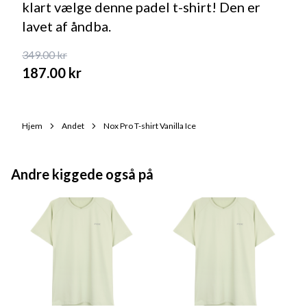
klart vælge denne padel t-shirt! Den er
lavet af åndba.
349.00
kr
187.00
kr
Hjem
Andet
Nox Pro T-shirt Vanilla Ice
Andre kiggede også på