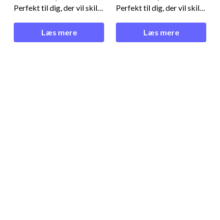
Perfekt til dig, der vil skille
Perfekt til dig, der vil skille
dig ud på banen!Cool og
dig ud på banen!Cool og
komfortabel - Nox Pro T-
komfortabel - Nox Pro T-
Læs mere
Læs mere
shirt Lily GreenDenne
shirt Lily GreenDenne
padel t-shirt er ideel til dig,
padel t-shirt er ideel til dig,
der ønsker et gennemført
der ønsker et gennemført
look og komfort på banen.
look og komfort på banen.
Den er fremstillet af
Den er fremstillet af
materialer i topkv
materialer i topkv