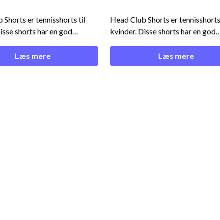
Shorts er tennisshorts til
Head Club Shorts er tennisshorts 
kvinder. Disse shorts har en god
g er lavet i en lækker
pasform og er lavet i en lækker
kvalitet. Du kan med fordel bestille
Læs mere
Læs mere
rts som klubtøj og opnå
disse shorts som klubtøj og opnå
du denne som
mængderabat. Ønsker du denne som
klubtøjet? Skriv da en mail
en del af klubtøjet? Skriv da en m