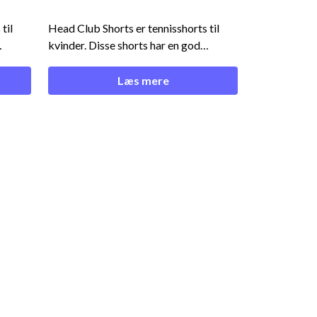
til
Head Club Shorts er tennisshorts til
kvinder. Disse shorts har en god
pasform og er lavet i en lækker
kvalitet. Du kan med fordel bestille
Læs mere
disse shorts som klubtøj og opnå
mængderabat. Ønsker du denne som
ail
en del af klubtøjet? Skriv da en mail