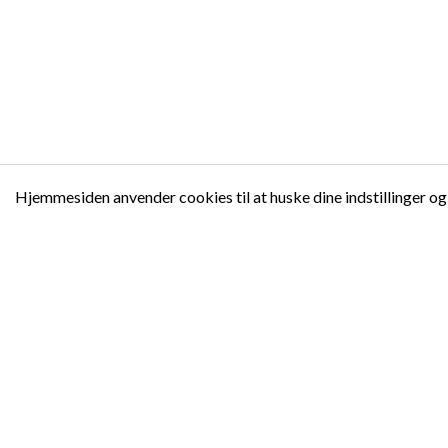
Hjemmesiden anvender cookies til at huske dine indstillinger og
Padelfam
Af entusiaster. For entusiaster.