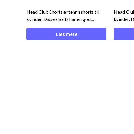
Head Club Shorts er tennisshorts til
Head Club 
kvinder. Disse shorts har en god
kvinder. Disse shorts har en god
pasform og er lavet i en lækker
pasform o
kvalitet. Du kan med fordel bestille
kvalitet. Du kan med fordel bestille
Læs mere
disse shorts som klubtøj og opnå
disse sho
mængderabat. Ønsker du denne som
mængderabat. Ønsker 
en del af klubtøjet? Skriv da en mail
en del af 