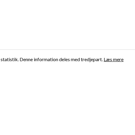
 statistik. Denne information deles med tredjepart.
Læs mere
Forside
Sådan spiller man Am
Padel bat
Americano Padel Gen
Padeltaske
Kontakt os