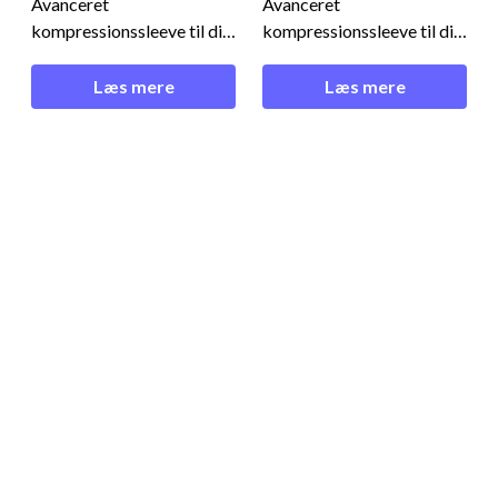
Avanceret
Avanceret
kompressionssleeve til dig,
kompressionssleeve til dig,
der ønsker maksimal
der ønsker maksimal
støtte og
støtte og
Læs mere
Læs mere
skadesforebyggelse -
skadesforebyggelse -
brugt af nogle af verdens
brugt af nogle af verdens
bedste padelspillere!
bedste padelspillere!
Reducerer vibrationer og
Reducerer vibrationer og
fremmer restitution -
fremmer restitution -
Floky No Strain Sleeve 2-
Floky No Strain Sleeve 2-
Pack White Floky No
Pack White Floky No
Strain er et innovativ
Strain er et innovativ