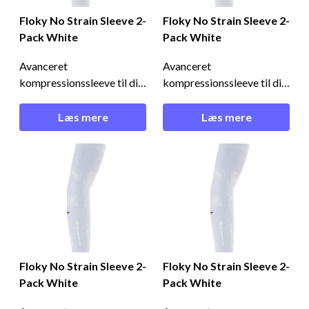
Floky No Strain Sleeve 2-
Floky No Strain Sleeve 2-
Pack White
Pack White
Avanceret
Avanceret
kompressionssleeve til dig,
kompressionssleeve til dig,
der ønsker maksimal
der ønsker maksimal
støtte og
støtte og
Læs mere
Læs mere
skadesforebyggelse -
skadesforebyggelse -
brugt af nogle af verdens
brugt af nogle af verdens
bedste padelspillere!
bedste padelspillere!
Reducerer vibrationer og
Reducerer vibrationer og
fremmer restitution -
fremmer restitution -
Floky No Strain Sleeve 2-
Floky No Strain Sleeve 2-
Pack White Floky No
Pack White Floky No
Strain er et innovativ
Strain er et innovativ
Floky No Strain Sleeve 2-
Floky No Strain Sleeve 2-
Pack White
Pack White